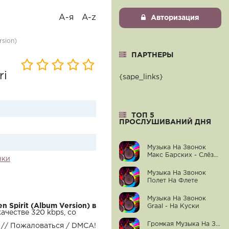
А-я
A-z
Авторизация
rsion)
ПАРТНЕРЫ
ri
{sape_links}
ТОП 5
ПРОСЛУШИВАНИЙ ДНЯ
Музыка На Звонок
Макс Барских - Слёзы-Вода
нки
Музыка На Звонок
Полет На Флете
Музыка На Звонок
n Spirit (Album Version) в
Graal - На Куски
ачестве 320 kbps, со
Громкая Музыка На Звонок Телефона
// Пожаловаться / DMCA!