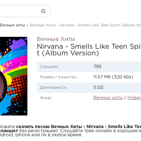
Вечные хиты
» Вечные Хиты - Nirvana - Smells Like Teen Spirit (Album Ve
Вечные Хиты
Nirvana - Smells Like Teen Spi
t (Album Version)
795
Слушали:
11.57 Мб (320 kbs)
Размер / Качество:
5:02
Длительность:
Вечные хиты
/
Нови
Жанр:
 можете
скачать песню Вечные Хиты - Nirvana - Smells Like Tee
планшет
без регистрации!. Слушайте трек онлайн в хорошем к
droid, iphone или пк в любое время.