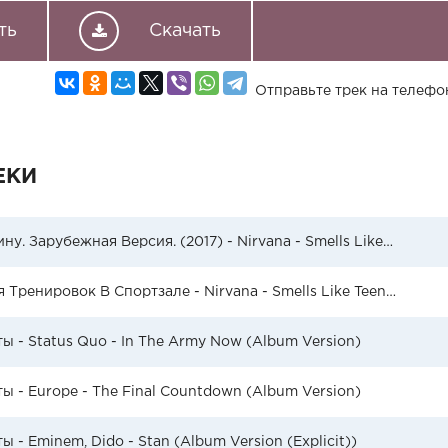
ть
Скачать
Отправьте трек на телефо
ЕКИ
Рок В Машину. Зарубежная Версия. (2017) - Nirvana - Smells Like Teen Spirit
Музыка Для Тренировок В Спортзале - Nirvana - Smells Like Teen Spirit (Original)
ы - Status Quo - In The Army Now (Album Version)
ы - Europe - The Final Countdown (Album Version)
 - Eminem, Dido - Stan (Album Version (Explicit))