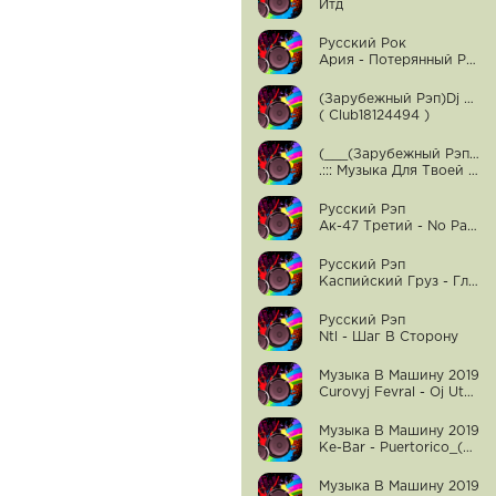
Итд
Русский Рок
Ария - Потерянный Рай
(Зарубежный Рэп)Dj Smallz - Lil' Jon, Lil' Scrappy
( Club18124494 )
(___(Зарубежный Рэп)Неизвестный Исполнитель
.::: Музыка Для Твоей Машины :::. ( Club18124494 )
Русский Рэп
Ак-47 Третий - No Pasaran!!! Ft. Ноггано (Новый Рэп)
Русский Рэп
Каспийский Груз - Глаза Её Глазки
Русский Рэп
Ntl - Шаг В Сторону
Музыка В Машину 2019
Curovyj Fevral - Oj Utoplyus_
Музыка В Машину 2019
Ke-Bar - Puertorico_(Version)
Музыка В Машину 2019