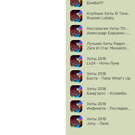
Бомба!!!!!
Клубные Хиты В Тачку 2017 - E-Type
Russian Lullaby
Ностальгия Хиты 70-Х , 80-Х (2017)
Александр Барыкин - Букет
Лучшие Хиты Радио Шансон. Январь 2017 (Сборники)
Zara И Стас Михайлов - Спящая Красавица
Хиты 2018
Lx24 - Ночь-Луна
Хиты 2018
Баста - Папа What's Up
Хиты 2018
Банд'эрос - Коламбия Пикчерз (Ice & Golden Love Remix)
Хиты 2019
Инфинити - Последний Раз
Хиты 2019
Jony - Лали