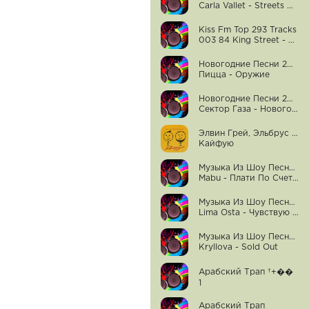
Carla Vallet - Streets Of Tomorrow
Kiss Fm Top 293 Tracks
003 84 King Street - Are You Lovin Somebody (Carl Fath Remix)-Haemhuk
Новогодние Песни 2021
Пицца - Оружие
Новогодние Песни 2021
Сектор Газа - Новогодняя Песня
Элвин Грей, Эльбрус Джанмирзоев
Кайфую
Музыка Из Шоу Песни На Тнт 2 Сезон
Mabu - Плати По Счетам
Музыка Из Шоу Песни На Тнт 2 Сезон
Lima Osta - Чувствую Тебя
Музыка Из Шоу Песни На Тнт 2 Сезон
Kryllova - Sold Out
Арабский Трап †+��
1
Арабский Трап