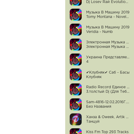
Dj Losev Raй Evolution - Mixed
Музыка В Машину 2019
Tomy Montana - Novella (All I Need) (Stormasound Instrumental Remix)
Музыка В Машину 2019
Veridia - Numb
Электронная Музыка - Клубняк,kazantip,тик-Тоник.
Электронная Музыка - Клубняк,kazantip,тик-Тоник.
Украина Представляет. Клубная Музыка. Украинский Клубняк 2015
4
✔Клубняк✔ Саб - Басы
Клубняк
Radio Record Единое Братство Клубная Музыка В Машину (Европа Плюс,dfm,русское Радио,радио Energy,наше Радио,love Radio,comedy Radio,люкс Фм,radio Inte
3.толстый Dj (Для Тебя 2014)
Sam-4816-12.02.2016Г.-Европа Плюс.владивосток.104,2-Fm,музыка,гороскоп..http://vk.com/club74742330
Без Названия
Ханза & Oweek, Artik & Asti
Танцуй
Kiss Fm Top 293 Tracks