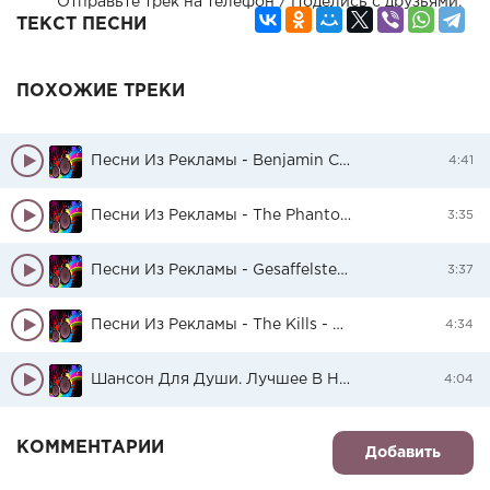
Отправьте трек на телефон / Поделись с друзьями:
ТЕКСТ ПЕСНИ
ПОХОЖИЕ ТРЕКИ
Песни Из Рекламы - Benjamin Clementine - I Won't Complain (Парфюм Mr Burberry 2016)
4:41
Песни Из Рекламы - The Phantoms - Watch Me (Hyundai. Лови Свой Момент 2016)
3:35
Песни Из Рекламы - Gesaffelstein - Destinations (Giorgio Armani. Code Profumo 2016)
3:37
Песни Из Рекламы - The Kills - Future Starts Slow (Mango. New Metallics 2016)
4:34
Шансон Для Души. Лучшее В Ноябре 2016 - Ирина Круг И Виктор Королев - Букет Из Белых Роз
4:04
КОММЕНТАРИИ
Добавить