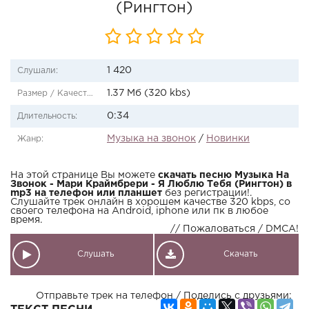
(Рингтон)
1 420
Слушали:
1.37 Мб (320 kbs)
Размер / Качество:
0:34
Длительность:
Музыка на звонок
/
Новинки
Жанр:
На этой странице Вы можете
скачать песню Музыка На
Звонок - Мари Краймбрери - Я Люблю Тебя (Рингтон) в
mp3 на телефон или планшет
без регистрации!.
Слушайте трек онлайн в хорошем качестве 320 kbps, со
своего телефона на Android, iphone или пк в любое
время.
// Пожаловаться / DMCA!
Слушать
Скачать
Отправьте трек на телефон / Поделись с друзьями: