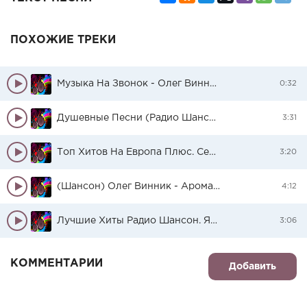
ПОХОЖИЕ ТРЕКИ
Музыка На Звонок - Олег Винник - Счастье
0:32
Душевные Песни (Радио Шансон) (2016) - Олег Винник - Разве Можно
3:31
Топ Хитов На Европа Плюс. Сентябрь 2017 - Dj Tiesto - Red Lights
3:20
(Шансон) Олег Винник - Аромат Моей Мечты -
4:12
Лучшие Хиты Радио Шансон. Январь 2017 - Олег Газманов - Мои Ясные Дни
3:06
КОММЕНТАРИИ
Добавить